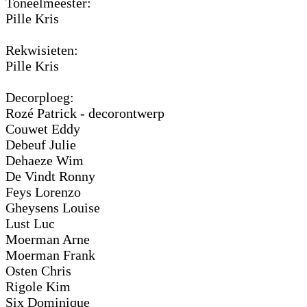
Toneelmeester:
Pille Kris
Rekwisieten:
Pille Kris
Decorploeg:
Rozé Patrick - decorontwerp
Couwet Eddy
Debeuf Julie
Dehaeze Wim
De Vindt Ronny
Feys Lorenzo
Gheysens Louise
Lust Luc
Moerman Arne
Moerman Frank
Osten Chris
Rigole Kim
Six Dominique